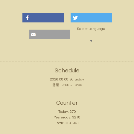
Select Language
▼
Schedule
2026.08.08 Saturday
営業 13:00～19:00
Counter
Today:
270
Yesterday:
3218
Total:
3131361