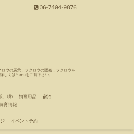
06-7494-9876
。フクロウの展示，フクロウの販売，フクロウを
しくはMenuをご覧下さい。
爪、嘴)
飼育用品
宿泊
飼育情報
ージ
イベント予約