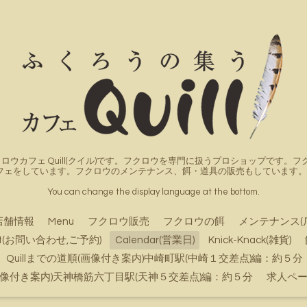
ロウカフェ Quill(クイル)です。フクロウを専門に扱うプロショップです
フェをしています。フクロウのメンテナンス、餌・道具の販売もしています。詳
You can change the display language at the bottom.
店舗情報
Menu
フクロウ販売
フクロウの餌
メンテナンス(
ct(お問い合わせ,ご予約)
Calendar(営業日)
Knick-Knack(雑貨)
Quillまでの道順(画像付き案内)中崎町駅(中崎１交差点)編：約５分
順(画像付き案内)天神橋筋六丁目駅(天神５交差点)編：約５分
求人ペ