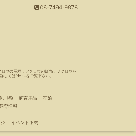
06-7494-9876
。フクロウの展示，フクロウの販売，フクロウを
しくはMenuをご覧下さい。
爪、嘴)
飼育用品
宿泊
飼育情報
ージ
イベント予約