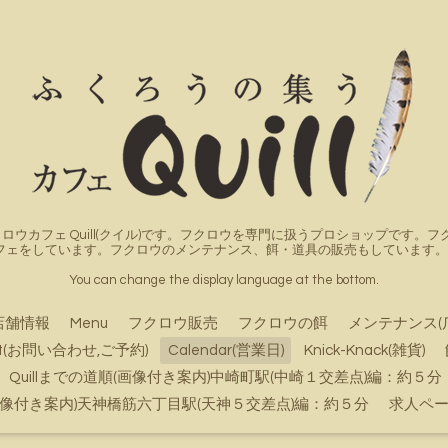
ロウカフェ Quill(クイル)です。フクロウを専門に扱うプロショップです
フェをしています。フクロウのメンテナンス、餌・道具の販売もしています。詳
You can change the display language at the bottom.
店舗情報
Menu
フクロウ販売
フクロウの餌
メンテナンス(
ct(お問い合わせ,ご予約)
Calendar(営業日)
Knick-Knack(雑貨)
Quillまでの道順(画像付き案内)中崎町駅(中崎１交差点)編：約５分
順(画像付き案内)天神橋筋六丁目駅(天神５交差点)編：約５分
求人ペ