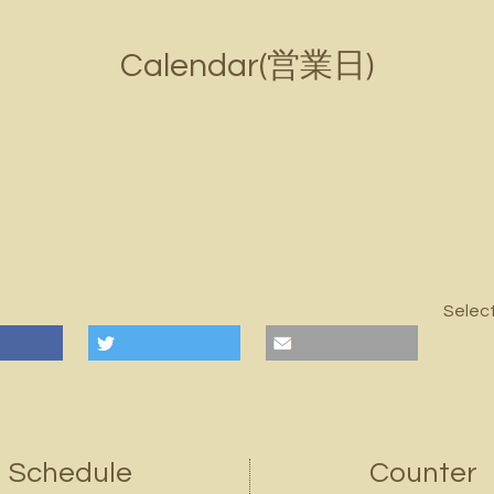
Calendar(営業日)
Selec
Schedule
Counter