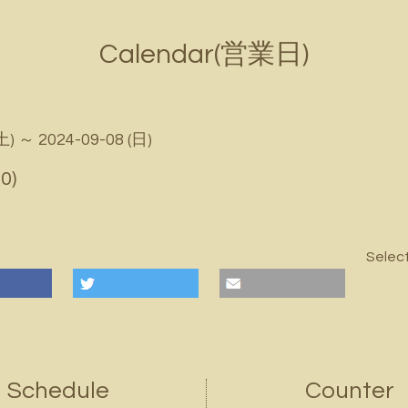
Calendar(営業日)
土) ～ 2024-09-08 (日)
0)
Selec
Schedule
Counter