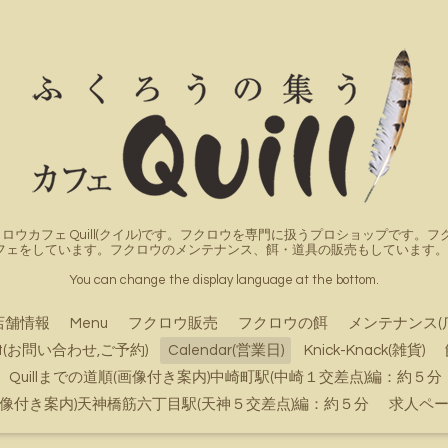
ロウカフェ Quill(クイル)です。フクロウを専門に扱うプロショップです
フェをしています。フクロウのメンテナンス、餌・道具の販売もしています。詳
You can change the display language at the bottom.
店舗情報
Menu
フクロウ販売
フクロウの餌
メンテナンス(
ct(お問い合わせ,ご予約)
Calendar(営業日)
Knick-Knack(雑貨)
Quillまでの道順(画像付き案内)中崎町駅(中崎１交差点)編：約５分
順(画像付き案内)天神橋筋六丁目駅(天神５交差点)編：約５分
求人ペ