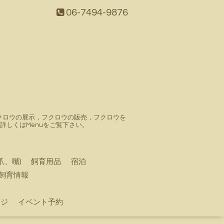
06-7494-9876
。フクロウの展示，フクロウの販売，フクロウを
しくはMenuをご覧下さい。
爪、嘴)
飼育用品
宿泊
飼育情報
ージ
イベント予約