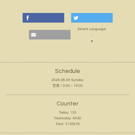
Select Language
▼
Schedule
2026.08.09 Sunday
営業 13:00～19:00
Counter
Today:
155
Yesterday:
4430
Total:
3135676