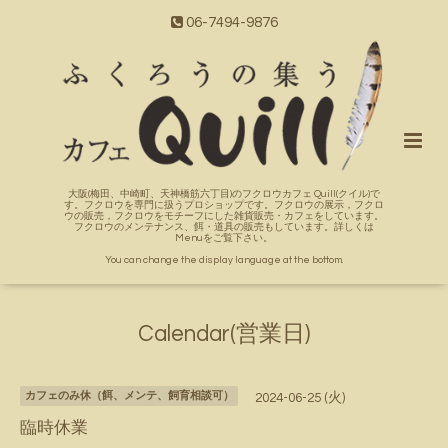
06-7494-9876
大阪(梅田、中崎町、天神橋筋六丁目)のフクロウカフェ Quill(クイル)で
す。フクロウを専門に扱うプロショップです。フクロウの展示，フクロ
ウの販売，フクロウをモチーフにした雑貨販売・カフェをしています。
フクロウのメンテナンス、餌・道具の販売もしています。詳しくは
Menuをご覧下さい。
You can change the display language at the bottom.
Calendar(営業日)
カフェのみ休（餌、メンテ、飼育相談可）
2024-06-25 (火)
臨時休業