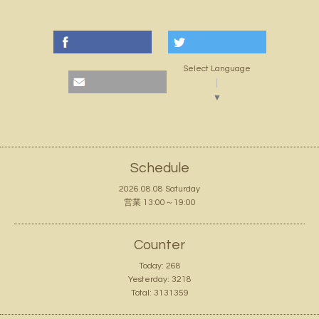
Select Language
▼
Schedule
2026.08.08 Saturday
営業 13:00～19:00
Counter
Today:
268
Yesterday:
3218
Total:
3131359