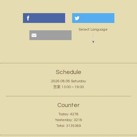
Select Language
▼
Schedule
2026.08.08 Saturday
営業 13:00～19:00
Counter
Today:
4278
Yesterday:
3218
Total:
3135369