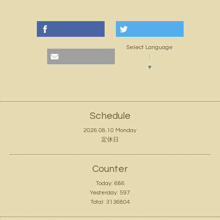
Select Language
▼
Schedule
2026.08.10 Monday
定休日
Counter
Today:
686
Yesterday:
597
Total:
3136804