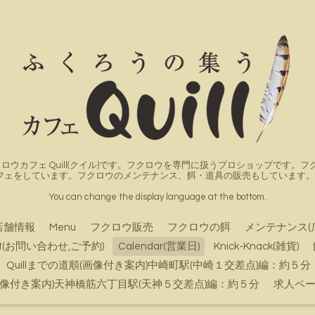
ロウカフェ Quill(クイル)です。フクロウを専門に扱うプロショップです
フェをしています。フクロウのメンテナンス、餌・道具の販売もしています。詳
You can change the display language at the bottom.
店舗情報
Menu
フクロウ販売
フクロウの餌
メンテナンス(
ct(お問い合わせ,ご予約)
Calendar(営業日)
Knick-Knack(雑貨)
Quillまでの道順(画像付き案内)中崎町駅(中崎１交差点)編：約５分
順(画像付き案内)天神橋筋六丁目駅(天神５交差点)編：約５分
求人ペ