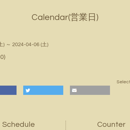
Calendar(営業日)
土) ～ 2024-04-06 (土)
0)
Selec
Schedule
Counter