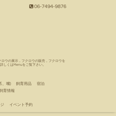
06-7494-9876
。フクロウの展示，フクロウの販売，フクロウを
しくはMenuをご覧下さい。
爪、嘴)
飼育用品
宿泊
飼育情報
ージ
イベント予約