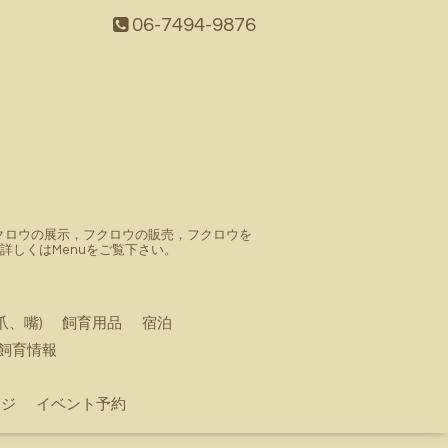
06-7494-9876
。フクロウの展示，フクロウの販売，フクロウを
しくはMenuをご覧下さい。
爪、嘴)
飼育用品
宿泊
飼育情報
ージ
イベント予約