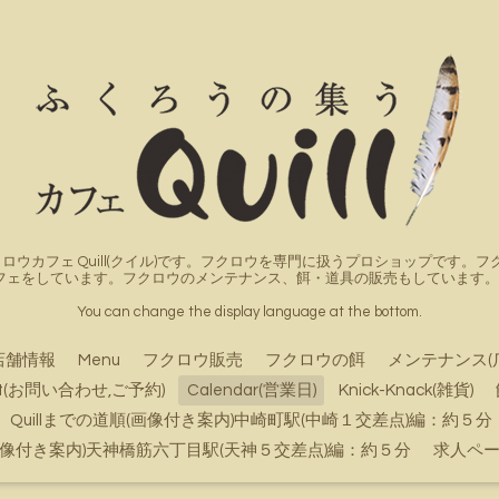
ロウカフェ Quill(クイル)です。フクロウを専門に扱うプロショップです
フェをしています。フクロウのメンテナンス、餌・道具の販売もしています。詳
You can change the display language at the bottom.
店舗情報
Menu
フクロウ販売
フクロウの餌
メンテナンス(
ct(お問い合わせ,ご予約)
Calendar(営業日)
Knick-Knack(雑貨)
Quillまでの道順(画像付き案内)中崎町駅(中崎１交差点)編：約５分
順(画像付き案内)天神橋筋六丁目駅(天神５交差点)編：約５分
求人ペ