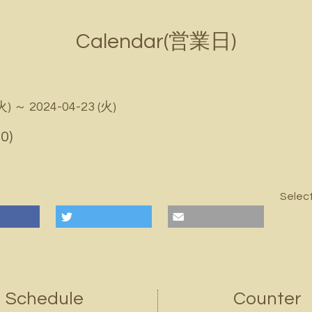
Calendar(営業日)
火) ～ 2024-04-23 (火)
0)
Selec
Schedule
Counter