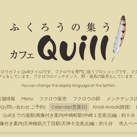
ロウカフェ Quill(クイル)です。フクロウを専門に扱うプロショップです
フェをしています。フクロウのメンテナンス、餌・道具の販売もしています。詳
You can change the display language at the bottom.
店舗情報
Menu
フクロウ販売
フクロウの餌
メンテナンス(
ct(お問い合わせ,ご予約)
Calendar(営業日)
Knick-Knack(雑貨)
Quillまでの道順(画像付き案内)中崎町駅(中崎１交差点)編：約５分
順(画像付き案内)天神橋筋六丁目駅(天神５交差点)編：約５分
求人ペ