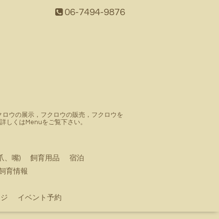
06-7494-9876
。フクロウの展示，フクロウの販売，フクロウを
しくはMenuをご覧下さい。
爪、嘴)
飼育用品
宿泊
飼育情報
ージ
イベント予約