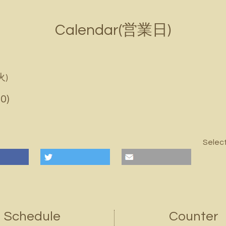
Calendar(営業日)
火)
0)
Selec
Schedule
Counter