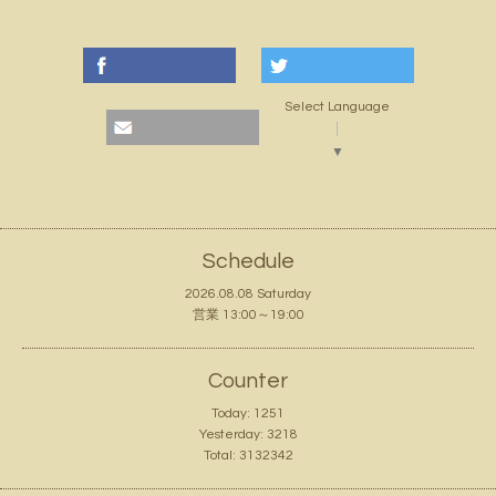
Select Language
▼
Schedule
2026.08.08 Saturday
営業 13:00～19:00
Counter
Today:
1251
Yesterday:
3218
Total:
3132342