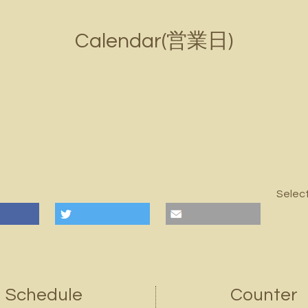
Calendar(営業日)
Selec
Schedule
Counter