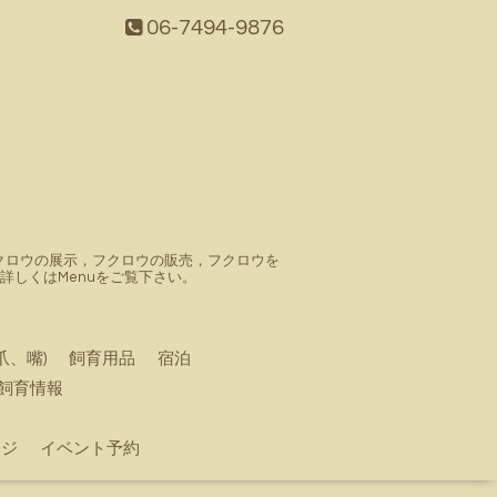
06-7494-9876
。フクロウの展示，フクロウの販売，フクロウを
しくはMenuをご覧下さい。
爪、嘴)
飼育用品
宿泊
飼育情報
ージ
イベント予約