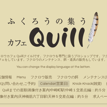
ロウカフェ Quill(クイル)です。フクロウを専門に扱うプロショップです
フェをしています。フクロウのメンテナンス、餌・道具の販売もしています。詳
You can change the display language at the bottom.
店舗情報
Menu
フクロウ販売
フクロウの餌
メンテナンス(
ct(お問い合わせ,ご予約)
Calendar(営業日)
Knick-Knack(雑貨)
Quillまでの道順(画像付き案内)中崎町駅(中崎１交差点)編：約５分
順(画像付き案内)天神橋筋六丁目駅(天神５交差点)編：約５分
求人ペ