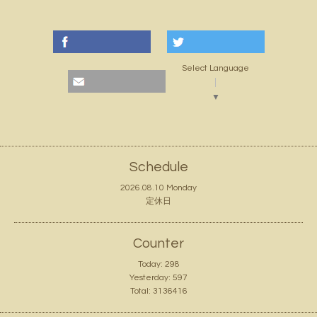
Select Language
▼
Schedule
2026.08.10 Monday
定休日
Counter
Today:
298
Yesterday:
597
Total:
3136416