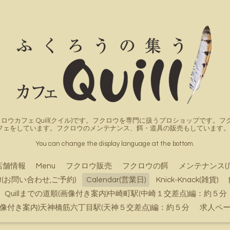
ロウカフェ Quill(クイル)です。フクロウを専門に扱うプロショップです
フェをしています。フクロウのメンテナンス、餌・道具の販売もしています。詳
You can change the display language at the bottom.
店舗情報
Menu
フクロウ販売
フクロウの餌
メンテナンス(
ct(お問い合わせ,ご予約)
Calendar(営業日)
Knick-Knack(雑貨)
Quillまでの道順(画像付き案内)中崎町駅(中崎１交差点)編：約５分
順(画像付き案内)天神橋筋六丁目駅(天神５交差点)編：約５分
求人ペ