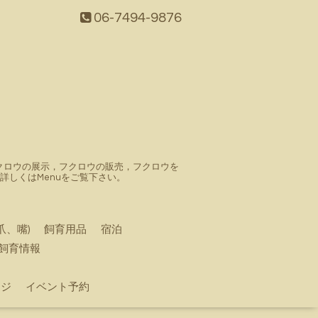
06-7494-9876
。フクロウの展示，フクロウの販売，フクロウを
しくはMenuをご覧下さい。
爪、嘴)
飼育用品
宿泊
飼育情報
ージ
イベント予約