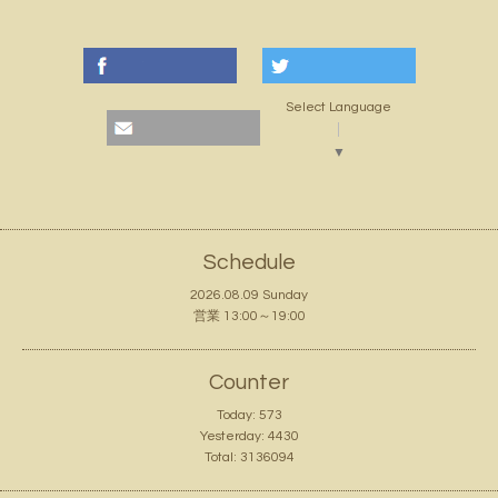
Select Language
▼
Schedule
2026.08.09 Sunday
営業 13:00～19:00
Counter
Today:
573
Yesterday:
4430
Total:
3136094