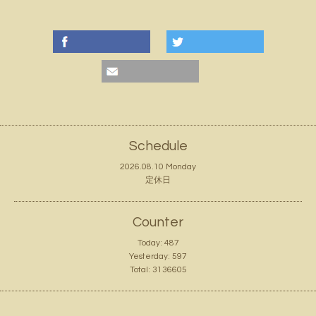
Schedule
2026.08.10 Monday
定休日
Counter
Today:
487
Yesterday:
597
Total:
3136605