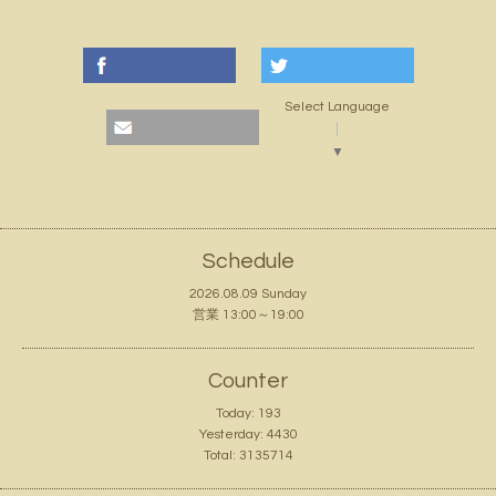
Select Language
▼
Schedule
2026.08.09 Sunday
営業 13:00～19:00
Counter
Today:
193
Yesterday:
4430
Total:
3135714