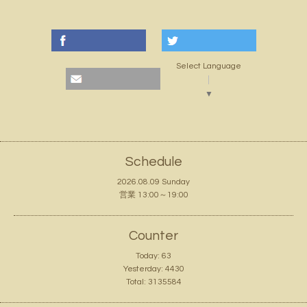
Select Language
▼
Schedule
2026.08.09 Sunday
営業 13:00～19:00
Counter
Today:
63
Yesterday:
4430
Total:
3135584