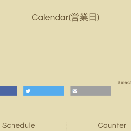
Calendar(営業日)
Selec
Schedule
Counter