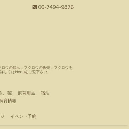
06-7494-9876
。フクロウの展示，フクロウの販売，フクロウを
しくはMenuをご覧下さい。
爪、嘴)
飼育用品
宿泊
飼育情報
ージ
イベント予約