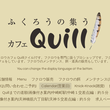
ロウカフェ Quill(クイル)です。フクロウを専門に扱うプロショップです
フェをしています。フクロウのメンテナンス、餌・道具の販売もしています。詳
You can change the display language at the bottom.
店舗情報
Menu
フクロウ販売
フクロウの餌
メンテナンス(
ct(お問い合わせ,ご予約)
Calendar(営業日)
Knick-Knack(雑貨)
Quillまでの道順(画像付き案内)中崎町駅(中崎１交差点)編：約５分
順(画像付き案内)天神橋筋六丁目駅(天神５交差点)編：約５分
求人ペ