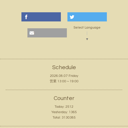
Select Language
▼
Schedule
2026.08.07 Friday
営業 13:00～19:00
Counter
Today:
2512
Yesterday:
1365
Total:
3130385