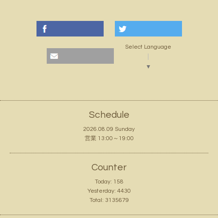
Select Language
▼
Schedule
2026.08.09 Sunday
営業 13:00～19:00
Counter
Today:
158
Yesterday:
4430
Total:
3135679