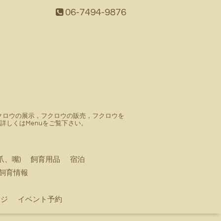
06-7494-9876
。フクロウの展示，フクロウの販売，フクロウを
しくはMenuをご覧下さい。
爪、嘴)
飼育用品
宿泊
飼育情報
ージ
イベント予約