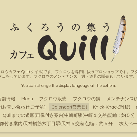
ロウカフェ Quill(クイル)です。フクロウを専門に扱うプロショップです
フェをしています。フクロウのメンテナンス、餌・道具の販売もしています。詳
You can change the display language at the bottom.
店舗情報
Menu
フクロウ販売
フクロウの餌
メンテナンス(
ct(お問い合わせ,ご予約)
Calendar(営業日)
Knick-Knack(雑貨)
Quillまでの道順(画像付き案内)中崎町駅(中崎１交差点)編：約５分
順(画像付き案内)天神橋筋六丁目駅(天神５交差点)編：約５分
求人ペ