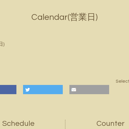
Calendar(営業日)
日)
Selec
Schedule
Counter