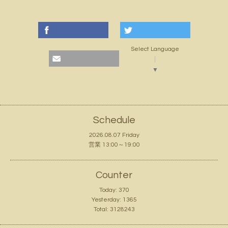
Select Language
▼
Schedule
2026.08.07 Friday
営業 13:00～19:00
Counter
Today:
370
Yesterday:
1365
Total:
3128243