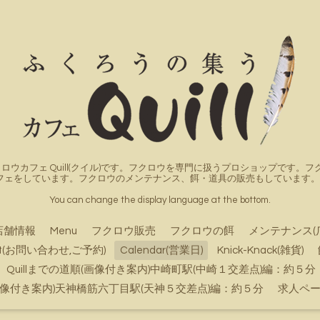
ロウカフェ Quill(クイル)です。フクロウを専門に扱うプロショップです
フェをしています。フクロウのメンテナンス、餌・道具の販売もしています。詳
You can change the display language at the bottom.
店舗情報
Menu
フクロウ販売
フクロウの餌
メンテナンス(
ct(お問い合わせ,ご予約)
Calendar(営業日)
Knick-Knack(雑貨)
Quillまでの道順(画像付き案内)中崎町駅(中崎１交差点)編：約５分
順(画像付き案内)天神橋筋六丁目駅(天神５交差点)編：約５分
求人ペ