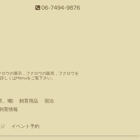
06-7494-9876
。フクロウの展示，フクロウの販売，フクロウを
しくはMenuをご覧下さい。
爪、嘴)
飼育用品
宿泊
飼育情報
ージ
イベント予約