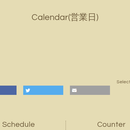
Calendar(営業日)
Selec
Schedule
Counter