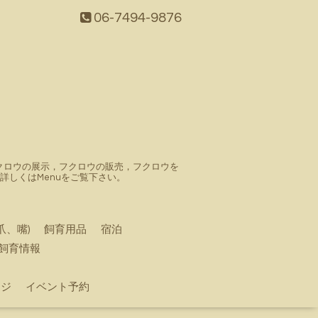
06-7494-9876
。フクロウの展示，フクロウの販売，フクロウを
しくはMenuをご覧下さい。
爪、嘴)
飼育用品
宿泊
飼育情報
ージ
イベント予約