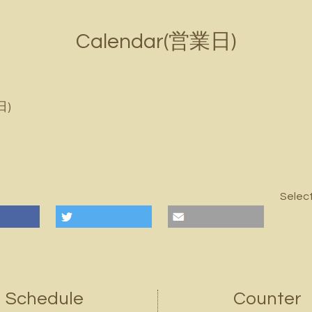
Calendar(営業日)
日)
Selec
Schedule
Counter