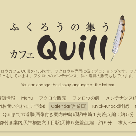
ロウカフェ Quill(クイル)です。フクロウを専門に扱うプロショップです
フェをしています。フクロウのメンテナンス、餌・道具の販売もしています。詳
You can change the display language at the bottom.
店舗情報
Menu
フクロウ販売
フクロウの餌
メンテナンス(
ct(お問い合わせ,ご予約)
Calendar(営業日)
Knick-Knack(雑貨)
Quillまでの道順(画像付き案内)中崎町駅(中崎１交差点)編：約５分
順(画像付き案内)天神橋筋六丁目駅(天神５交差点)編：約５分
求人ペ