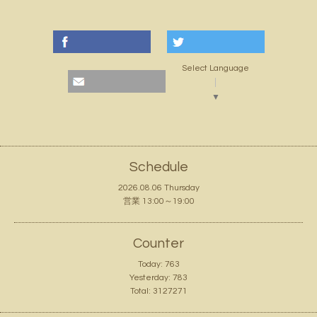
Select Language
▼
Schedule
2026.08.06 Thursday
営業 13:00～19:00
Counter
Today:
763
Yesterday:
783
Total:
3127271