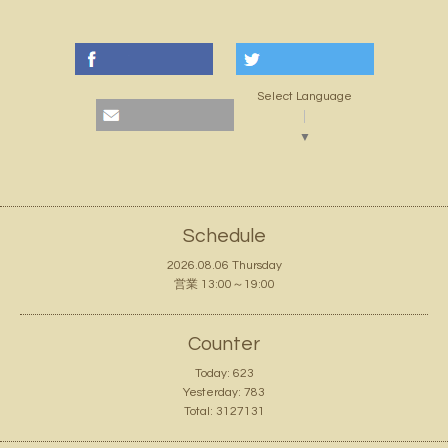
Select Language
▼
Schedule
2026.08.06 Thursday
営業 13:00～19:00
Counter
Today:
623
Yesterday:
783
Total:
3127131