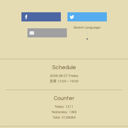
Select Language
▼
Schedule
2026.08.07 Friday
営業 13:00～19:00
Counter
Today:
1211
Yesterday:
1365
Total:
3129084