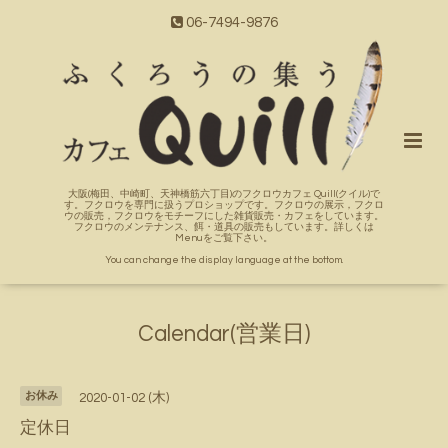
06-7494-9876
大阪(梅田、中崎町、天神橋筋六丁目)のフクロウカフェ Quill(クイル)で
す。フクロウを専門に扱うプロショップです。フクロウの展示，フクロ
ウの販売，フクロウをモチーフにした雑貨販売・カフェをしています。
フクロウのメンテナンス、餌・道具の販売もしています。詳しくは
Menuをご覧下さい。
You can change the display language at the bottom.
Calendar(営業日)
お休み
2020-01-02 (木)
定休日