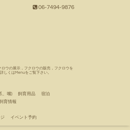
06-7494-9876
。フクロウの展示，フクロウの販売，フクロウを
しくはMenuをご覧下さい。
爪、嘴)
飼育用品
宿泊
飼育情報
ージ
イベント予約