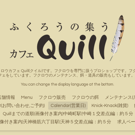
ロウカフェ Quill(クイル)です。フクロウを専門に扱うプロショップです
フェをしています。フクロウのメンテナンス、餌・道具の販売もしています。詳
You can change the display language at the bottom.
店舗情報
Menu
フクロウ販売
フクロウの餌
メンテナンス(
ct(お問い合わせ,ご予約)
Calendar(営業日)
Knick-Knack(雑貨)
Quillまでの道順(画像付き案内)中崎町駅(中崎１交差点)編：約５分
順(画像付き案内)天神橋筋六丁目駅(天神５交差点)編：約５分
求人ペ