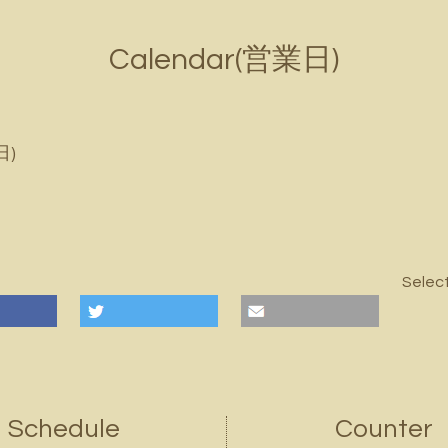
Calendar(営業日)
日)
Selec
Schedule
Counter