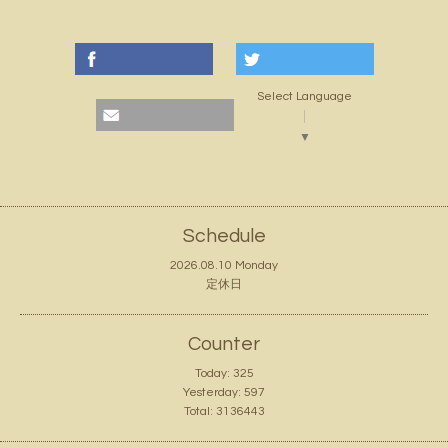
Select Language
▼
Schedule
2026.08.10 Monday
定休日
Counter
Today:
325
Yesterday:
597
Total:
3136443