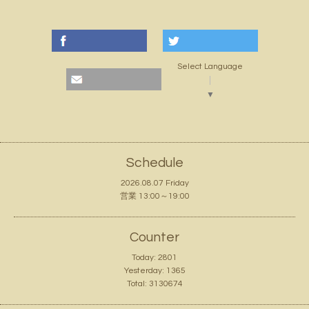
Select Language
▼
Schedule
2026.08.07 Friday
営業 13:00～19:00
Counter
Today:
2801
Yesterday:
1365
Total:
3130674