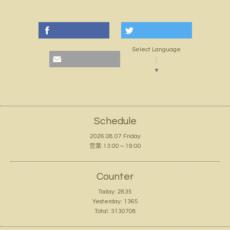
Select Language
▼
Schedule
2026.08.07 Friday
営業 13:00～19:00
Counter
Today:
2835
Yesterday:
1365
Total:
3130708