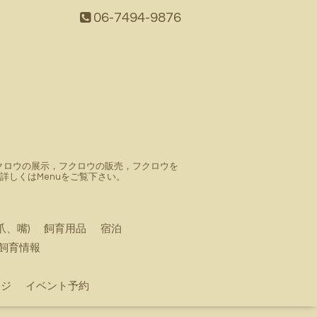
06-7494-9876
。フクロウの展示，フクロウの販売，フクロウを
しくはMenuをご覧下さい。
爪、嘴)
飼育用品
宿泊
飼育情報
ージ
イベント予約