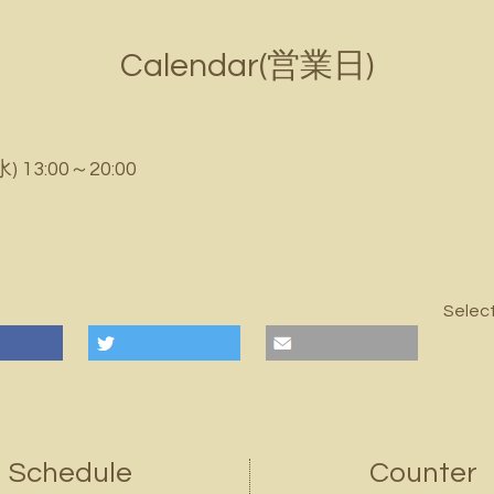
Calendar(営業日)
水) 13:00～20:00
Selec
Schedule
Counter