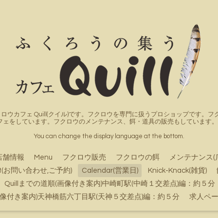
ロウカフェ Quill(クイル)です。フクロウを専門に扱うプロショップです
フェをしています。フクロウのメンテナンス、餌・道具の販売もしています。詳
You can change the display language at the bottom.
店舗情報
Menu
フクロウ販売
フクロウの餌
メンテナンス(
ct(お問い合わせ,ご予約)
Calendar(営業日)
Knick-Knack(雑貨)
Quillまでの道順(画像付き案内)中崎町駅(中崎１交差点)編：約５分
順(画像付き案内)天神橋筋六丁目駅(天神５交差点)編：約５分
求人ペ