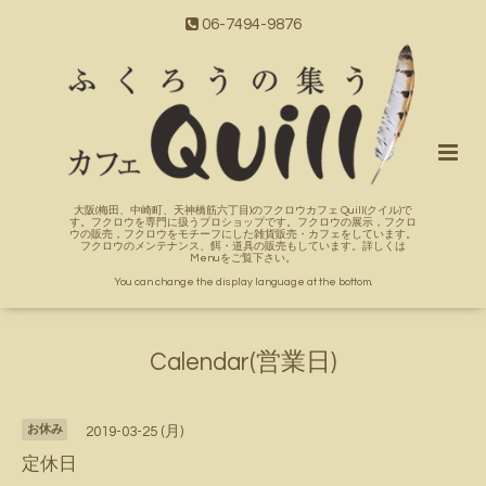
06-7494-9876
大阪(梅田、中崎町、天神橋筋六丁目)のフクロウカフェ Quill(クイル)で
す。フクロウを専門に扱うプロショップです。フクロウの展示，フクロ
ウの販売，フクロウをモチーフにした雑貨販売・カフェをしています。
フクロウのメンテナンス、餌・道具の販売もしています。詳しくは
Menuをご覧下さい。
You can change the display language at the bottom.
Calendar(営業日)
お休み
2019-03-25 (月)
定休日