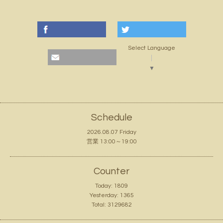
Select Language
▼
Schedule
2026.08.07 Friday
営業 13:00～19:00
Counter
Today:
1809
Yesterday:
1365
Total:
3129682