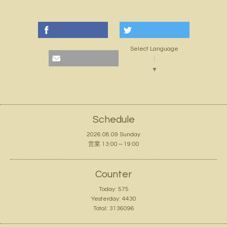
Select Language
▼
Schedule
2026.08.09 Sunday
営業 13:00～19:00
Counter
Today:
575
Yesterday:
4430
Total:
3136096