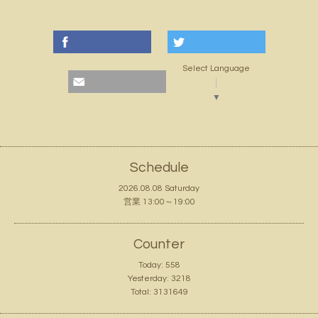
Select Language
▼
Schedule
2026.08.08 Saturday
営業 13:00～19:00
Counter
Today:
558
Yesterday:
3218
Total:
3131649