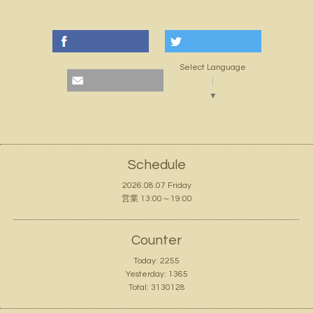
Select Language
▼
Schedule
2026.08.07 Friday
営業 13:00～19:00
Counter
Today:
2255
Yesterday:
1365
Total:
3130128