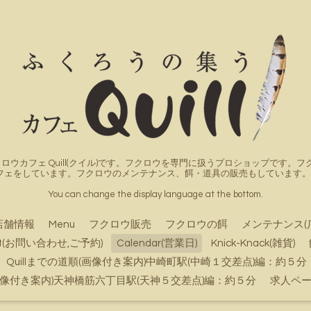
ロウカフェ Quill(クイル)です。フクロウを専門に扱うプロショップです
フェをしています。フクロウのメンテナンス、餌・道具の販売もしています。詳
You can change the display language at the bottom.
店舗情報
Menu
フクロウ販売
フクロウの餌
メンテナンス(
ct(お問い合わせ,ご予約)
Calendar(営業日)
Knick-Knack(雑貨)
Quillまでの道順(画像付き案内)中崎町駅(中崎１交差点)編：約５分
順(画像付き案内)天神橋筋六丁目駅(天神５交差点)編：約５分
求人ペ