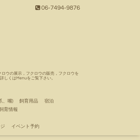
06-7494-9876
。フクロウの展示，フクロウの販売，フクロウを
しくはMenuをご覧下さい。
爪、嘴)
飼育用品
宿泊
飼育情報
ージ
イベント予約