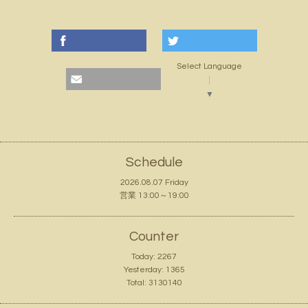
Select Language
▼
Schedule
2026.08.07 Friday
営業 13:00～19:00
Counter
Today:
2267
Yesterday:
1365
Total:
3130140