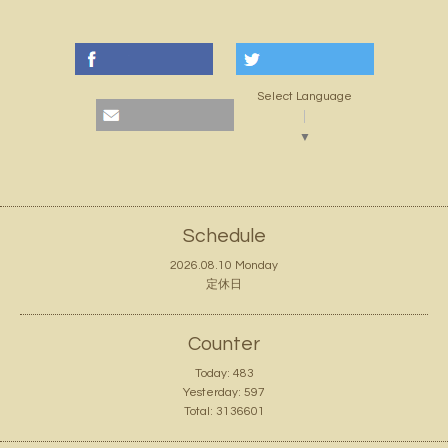
Select Language
▼
Schedule
2026.08.10 Monday
定休日
Counter
Today:
483
Yesterday:
597
Total:
3136601