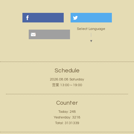
Select Language
▼
Schedule
2026.08.08 Saturday
営業 13:00～19:00
Counter
Today:
248
Yesterday:
3218
Total:
3131339