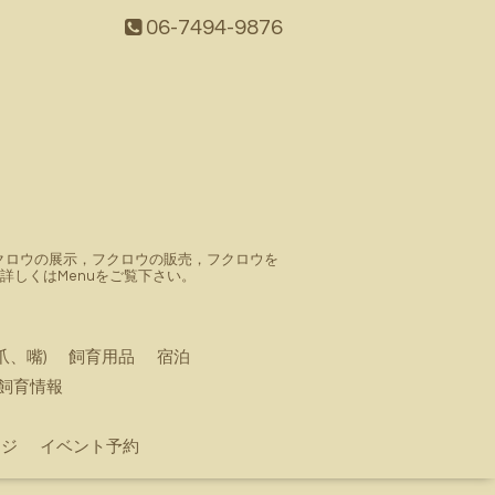
06-7494-9876
。フクロウの展示，フクロウの販売，フクロウを
しくはMenuをご覧下さい。
爪、嘴)
飼育用品
宿泊
飼育情報
ージ
イベント予約