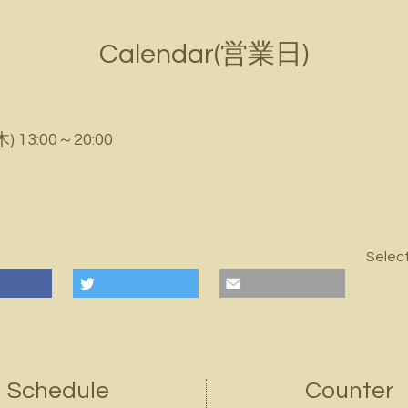
Calendar(営業日)
木) 13:00～20:00
Selec
Schedule
Counter