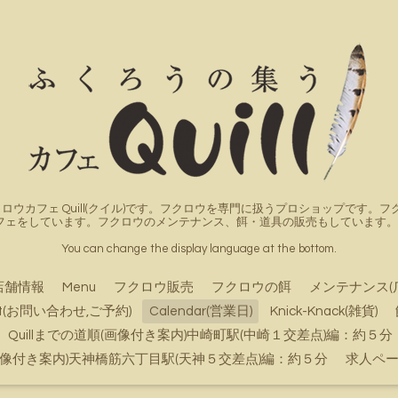
ロウカフェ Quill(クイル)です。フクロウを専門に扱うプロショップです
フェをしています。フクロウのメンテナンス、餌・道具の販売もしています。詳
You can change the display language at the bottom.
店舗情報
Menu
フクロウ販売
フクロウの餌
メンテナンス(
ct(お問い合わせ,ご予約)
Calendar(営業日)
Knick-Knack(雑貨)
Quillまでの道順(画像付き案内)中崎町駅(中崎１交差点)編：約５分
順(画像付き案内)天神橋筋六丁目駅(天神５交差点)編：約５分
求人ペ