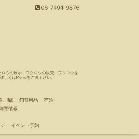
06-7494-9876
。フクロウの展示，フクロウの販売，フクロウを
しくはMenuをご覧下さい。
爪、嘴)
飼育用品
宿泊
飼育情報
ージ
イベント予約