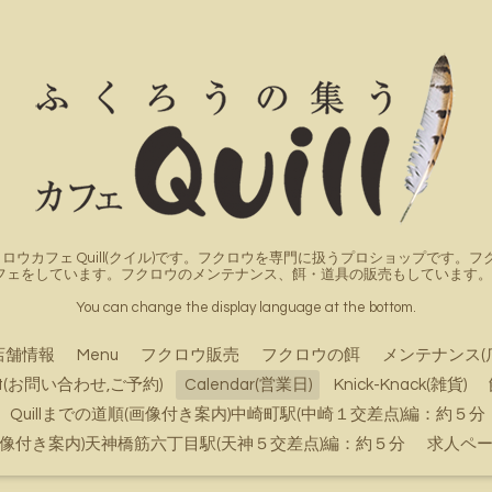
ロウカフェ Quill(クイル)です。フクロウを専門に扱うプロショップです
フェをしています。フクロウのメンテナンス、餌・道具の販売もしています。詳
You can change the display language at the bottom.
店舗情報
Menu
フクロウ販売
フクロウの餌
メンテナンス(
ct(お問い合わせ,ご予約)
Calendar(営業日)
Knick-Knack(雑貨)
Quillまでの道順(画像付き案内)中崎町駅(中崎１交差点)編：約５分
順(画像付き案内)天神橋筋六丁目駅(天神５交差点)編：約５分
求人ペ