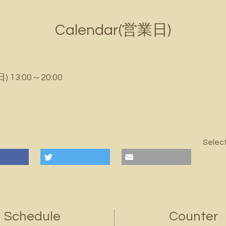
Calendar(営業日)
日) 13:00～20:00
Selec
Schedule
Counter