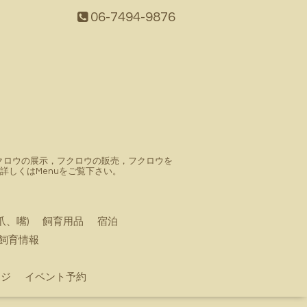
06-7494-9876
。フクロウの展示，フクロウの販売，フクロウを
しくはMenuをご覧下さい。
爪、嘴)
飼育用品
宿泊
飼育情報
ージ
イベント予約