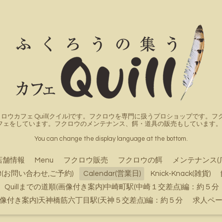
ロウカフェ Quill(クイル)です。フクロウを専門に扱うプロショップです
フェをしています。フクロウのメンテナンス、餌・道具の販売もしています。詳
You can change the display language at the bottom.
店舗情報
Menu
フクロウ販売
フクロウの餌
メンテナンス(
ct(お問い合わせ,ご予約)
Calendar(営業日)
Knick-Knack(雑貨)
Quillまでの道順(画像付き案内)中崎町駅(中崎１交差点)編：約５分
順(画像付き案内)天神橋筋六丁目駅(天神５交差点)編：約５分
求人ペ