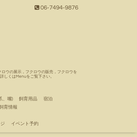
06-7494-9876
。フクロウの展示，フクロウの販売，フクロウを
しくはMenuをご覧下さい。
爪、嘴)
飼育用品
宿泊
飼育情報
ージ
イベント予約