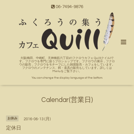
06-7494-9876
大阪(梅田、中崎町、天神橋筋六丁目)のフクロウカフェ Quill(クイル)で
す。フクロウを専門に扱うプロショップです。フクロウの展示，フクロ
ウの販売，フクロウをモチーフにした雑貨販売・カフェをしています。
フクロウのメンテナンス、餌・道具の販売もしています。詳しくは
Menuをご覧下さい。
You can change the display language at the bottom.
Calendar(営業日)
お休み
2016-06-13 (月)
定休日