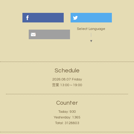
Select Language
▼
Schedule
2026.08.07 Friday
営業 13:00～19:00
Counter
Today:
930
Yesterday:
1365
Total:
3128803