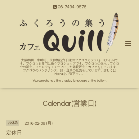
06-7494-9876
大阪(梅田、中崎町、天神橋筋六丁目)のフクロウカフェ Quill(クイル)で
す。フクロウを専門に扱うプロショップです。フクロウの展示，フクロ
ウの販売，フクロウをモチーフにした雑貨販売・カフェをしています。
フクロウのメンテナンス、餌・道具の販売もしています。詳しくは
Menuをご覧下さい。
You can change the display language at the bottom.
Calendar(営業日)
お休み
2016-02-08 (月)
定休日