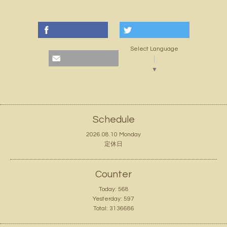
Select Language
▼
Schedule
2026.08.10 Monday
定休日
Counter
Today:
568
Yesterday:
597
Total:
3136686