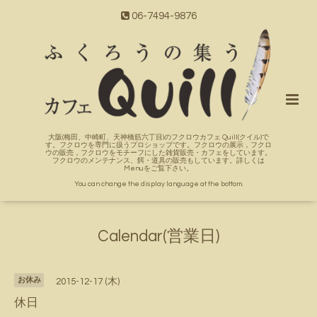
06-7494-9876
大阪(梅田、中崎町、天神橋筋六丁目)のフクロウカフェ Quill(クイル)で
す。フクロウを専門に扱うプロショップです。フクロウの展示，フクロ
ウの販売，フクロウをモチーフにした雑貨販売・カフェをしています。
フクロウのメンテナンス、餌・道具の販売もしています。詳しくは
Menuをご覧下さい。
You can change the display language at the bottom.
Calendar(営業日)
お休み
2015-12-17 (木)
休日