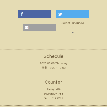
Select Language
▼
Schedule
2026.08.06 Thursday
営業 13:00～19:00
Counter
Today:
764
Yesterday:
783
Total:
3127272